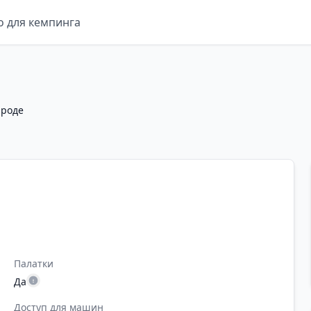
о для кемпинга
ироде
Палатки
Да
Доступ для машин