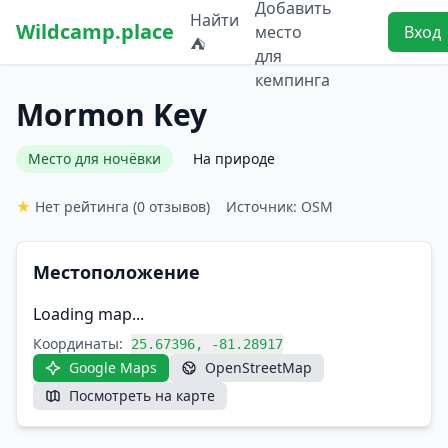
Добавить
Найти
Wildcamp.place
место
Вход
⛺
для
кемпинга
Mormon Key
Место для ночёвки
На природе
★
Нет рейтинга
(0 отзывов)
Источник: OSM
Местоположение
Loading map...
Координаты:
25.67396, -81.28917
Google Maps
OpenStreetMap
Посмотреть на карте