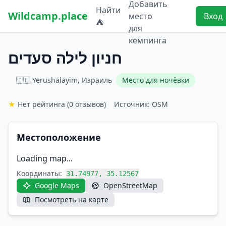
Добавить
Найти
Wildcamp.place
место
Вход
⛺
для
кемпинга
חניון לילה סעדים
🇮🇱 Yerushalayim, Израиль
Место для ночёвки
★
Нет рейтинга
(0 отзывов)
Источник: OSM
Местоположение
Loading map...
Координаты:
31.74977, 35.12567
Google Maps
OpenStreetMap
Посмотреть на карте