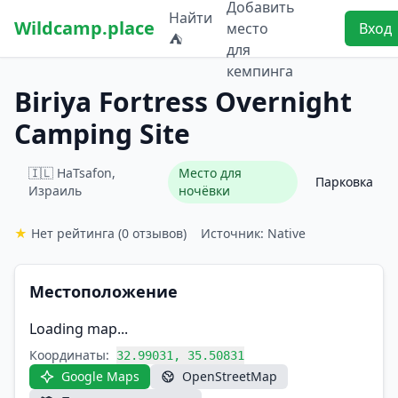
Добавить
Найти
Wildcamp.place
место
Вход
⛺
для
кемпинга
Biriya Fortress Overnight
Camping Site
🇮🇱 HaTsafon,
Место для
Парковка
Израиль
ночёвки
★
Нет рейтинга
(0 отзывов)
Источник: Native
Местоположение
Loading map...
Координаты:
32.99031, 35.50831
Google Maps
OpenStreetMap