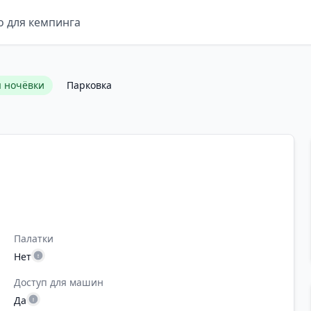
о для кемпинга
я ночёвки
Парковка
Палатки
Нет
Доступ для машин
Да