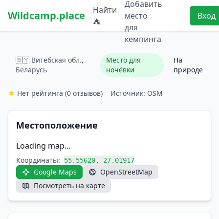
Добавить
Найти
Wildcamp.place
место
Вход
⛺
для
кемпинга
🇧🇾 Витебская обл.,
Место для
На
Беларусь
ночёвки
природе
★
Нет рейтинга
(0 отзывов)
Источник: OSM
Местоположение
Loading map...
Координаты:
55.55620, 27.01917
Google Maps
OpenStreetMap
Посмотреть на карте