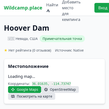
Добавить
Найти
Wildcamp.place
место
Вход
⛺
для
кемпинга
Hoover Dam
🇺🇸 Невада, США
Примечательная точка
★
Нет рейтинга
(0 отзывов)
Источник: Native
Местоположение
Loading map...
Координаты:
36.01635, -114.73747
Google Maps
OpenStreetMap
Посмотреть на карте