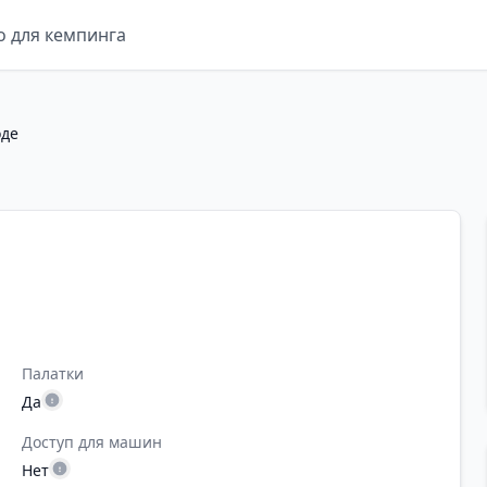
о для кемпинга
оде
Палатки
Да
Доступ для машин
Нет