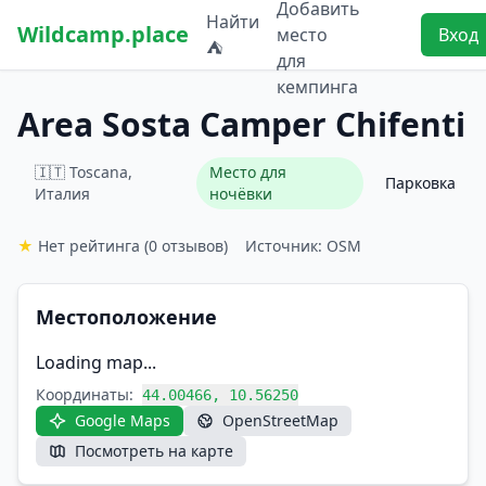
Добавить
Найти
Wildcamp.place
место
Вход
⛺
для
кемпинга
Area Sosta Camper Chifenti
🇮🇹 Toscana,
Место для
Парковка
Италия
ночёвки
★
Нет рейтинга
(0 отзывов)
Источник: OSM
Местоположение
Loading map...
Координаты:
44.00466, 10.56250
Google Maps
OpenStreetMap
Посмотреть на карте