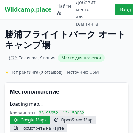
Добавить
Найти
Wildcamp.place
место
Вход
⛺
для
кемпинга
勝浦フライイトパーク オート
キャンプ場
🇯🇵 Tokusima, Япония
Место для ночёвки
★
Нет рейтинга
(0 отзывов)
Источник: OSM
Местоположение
Loading map...
Координаты:
33.95952, 134.50682
Google Maps
OpenStreetMap
Посмотреть на карте