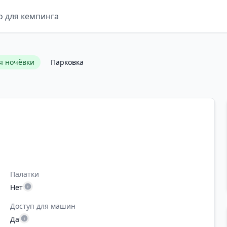
о для кемпинга
я ночёвки
Парковка
Палатки
Нет
Доступ для машин
Да