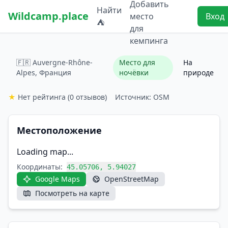
Добавить
Найти
Wildcamp.place
место
Вход
⛺
для
кемпинга
🇫🇷 Auvergne-Rhône-
Место для
На
Alpes, Франция
ночёвки
природе
★
Нет рейтинга
(0 отзывов)
Источник: OSM
Местоположение
Loading map...
Координаты:
45.05706, 5.94027
Google Maps
OpenStreetMap
Посмотреть на карте