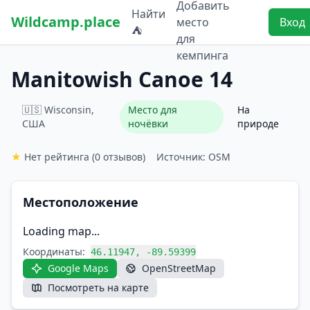
Добавить
Найти
Wildcamp.place
место
Вход
⛺
для
кемпинга
Manitowish Canoe 14
🇺🇸 Wisconsin,
Место для
На
США
ночёвки
природе
★
Нет рейтинга
(0 отзывов)
Источник: OSM
Местоположение
Loading map...
Координаты:
46.11947, -89.59399
Google Maps
OpenStreetMap
Посмотреть на карте