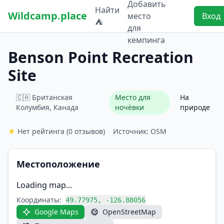
Добавить
Найти
Wildcamp.place
место
Вход
⛺
для
кемпинга
Benson Point Recreation
Site
🇨🇦 Британская
Место для
На
Колумбия, Канада
ночёвки
природе
★
Нет рейтинга
(0 отзывов)
Источник: OSM
Местоположение
Loading map...
Координаты:
49.77975, -126.88056
Google Maps
OpenStreetMap