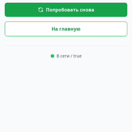
Попробовать снова
На главную
В сети / true